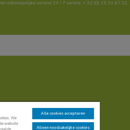
een onberispelijke service! 24 / 7 service: + 32 (0) 15 31 67 02
Alle cookies accepteren
ookies. We
 de website
Alleen noodzakelijke cookies
epaalde