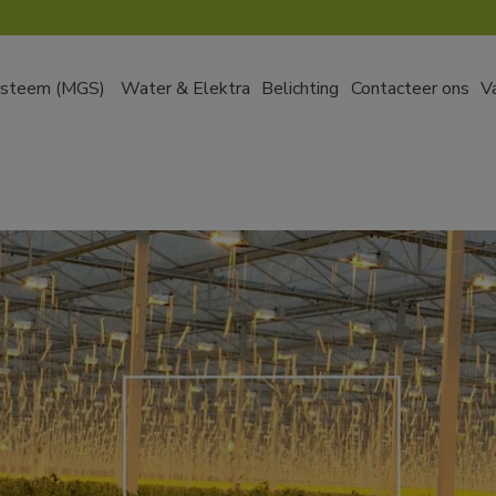
ysteem (MGS)
Water & Elektra
Belichting
Contacteer ons
V