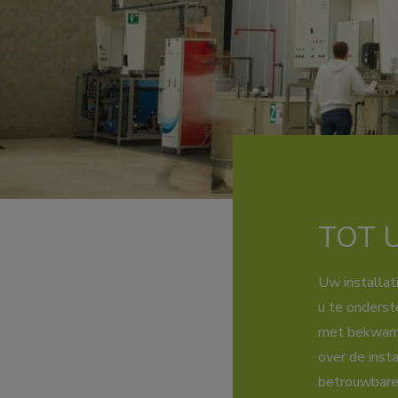
TOT U
Uw installat
u te onderst
met bekwame 
over de inst
betrouwbare 