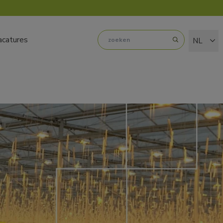
acatures
NL