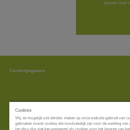
kiezen voor 
Contactgegevens
Cookies
Wij, en mogelijk ook derden, maken op onze website gebruik van c
gebruiken zowel cookies die noodzakelijk zijn voor de werking van
(en die u dus niet kan weigeren) als cookies voor het leveren van b