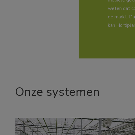
mobiele gote
weten dat co
de markt. Da
kan Hortipla
Onze systemen