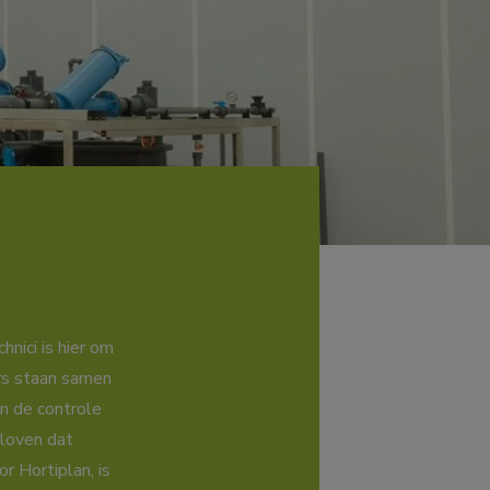
nici is hier om
rs staan samen
n de controle
eloven dat
r Hortiplan, is