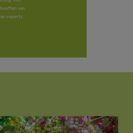
chting. We
ehoeften van
an experts,