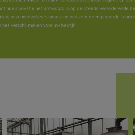
nsystemen (MGS), klimaat- en elektrotechniek, irrigatie en beli
ntinue innovatie het antwoord is op de steeds veranderende b
nkzij onze innovatieve aanpak en ons zeer geëngageerde team v
n het verschil maken voor uw bedrijf.