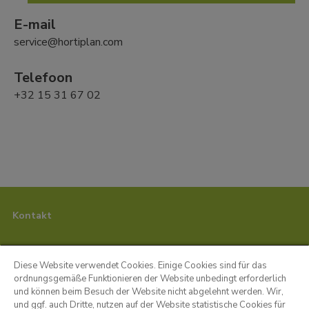
E-mail
service@hortiplan.com 
Telefoon
+32 15 31 67 02 
Kontakt
Diese Website verwendet Cookies. Einige Cookies sind für das
ordnungsgemäße Funktionieren der Website unbedingt erforderlich
und können beim Besuch der Website nicht abgelehnt werden. Wir,
Hortiplan BV
und ggf. auch Dritte, nutzen auf der Website statistische Cookies für