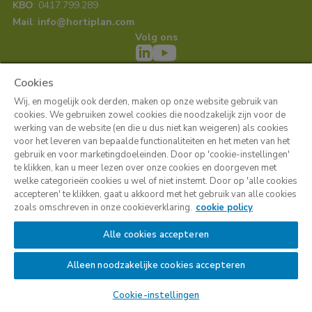
KBO
: 0417.799.289
Mail
: 
info@hortiplan.com
Volg ons
Cookies
Wij, en mogelijk ook derden, maken op onze website gebruik van
cookies. We gebruiken zowel cookies die noodzakelijk zijn voor de
werking van de website (en die u dus niet kan weigeren) als cookies
voor het leveren van bepaalde functionaliteiten en het meten van het
Cookie Policy
Privacyverklaring
Gebruiksvoorwaarden
gebruik en voor marketingdoeleinden. Door op 'cookie-instellingen'
te klikken, kan u meer lezen over onze cookies en doorgeven met
welke categorieën cookies u wel of niet instemt. Door op 'alle cookies
accepteren' te klikken, gaat u akkoord met het gebruik van alle cookies
zoals omschreven in onze cookieverklaring.
cookie policy
Alle cookies accepteren
Alleen noodzakelijke cookies accepteren
Cookie-instellingen