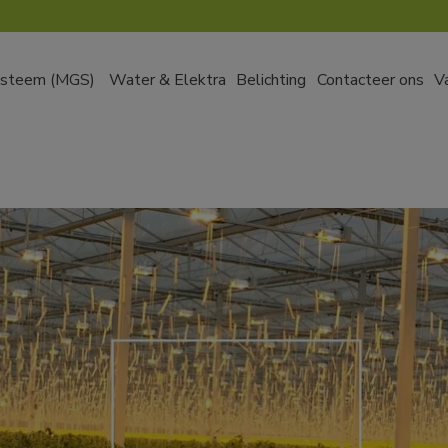
ysteem (MGS)
Water & Elektra
Belichting
Contacteer ons
V