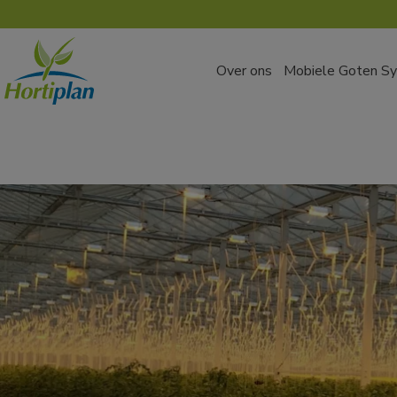
Navigated to new page at /
Over ons
Mobiele Goten S