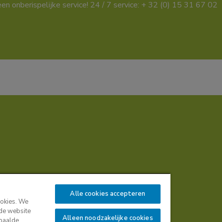
een onberispelijke service! 24 / 7 service: + 32 (0) 15 31 67 02
Alle cookies accepteren
ookies. We
 de website
Alleen noodzakelijke cookies
epaalde