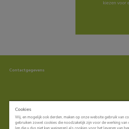
kiezen voor 
Contactgegevens
Cookies
Wij, en mogelijk ook derden, maken op onze website gebruik van c
gebruiken zowel cookies die noodzakelijk zijn voor de werking van
(en die u dus niet kan weigeren) als cookies voor het leveren van b