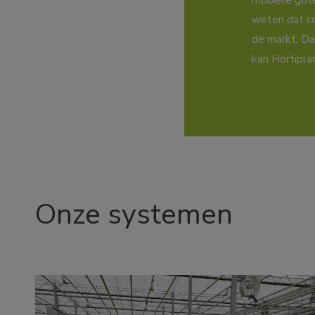
mobiele gote
weten dat co
de markt. Da
kan Hortipla
Onze systemen