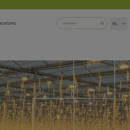
acatures
NL