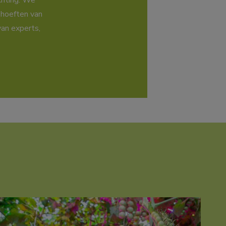
chting. We
ehoeften van
an experts,