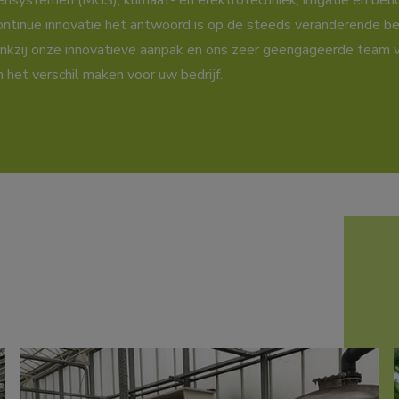
nsystemen (MGS), klimaat- en elektrotechniek, irrigatie en beli
ntinue innovatie het antwoord is op de steeds veranderende b
nkzij onze innovatieve aanpak en ons zeer geëngageerde team v
n het verschil maken voor uw bedrijf.