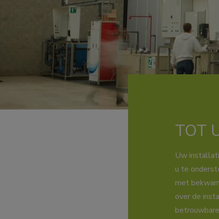
TOT U
Uw installat
u te onderst
met bekwame 
over de inst
betrouwbare 