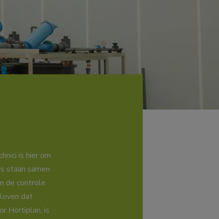
nici is hier om
rs staan samen
n de controle
eloven dat
r Hortiplan, is